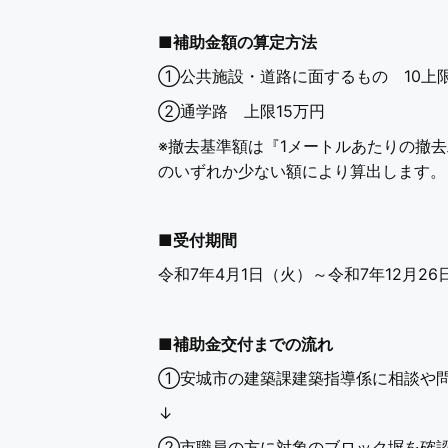
■
補助金額の算定方法
①公共施設・道路に面するもの 10上
②通学路 上限15万円
※撤去基準額は『1メートルあたりの撤去
のいずれか少ない額により算出します。
■
受付期間
令和7年4月1日（火）～令和7年12月26
■
補助金交付までの流れ
①安城市の建築課建築指導係に相談や
↓
②市職員の方に対象のブロック塀を確