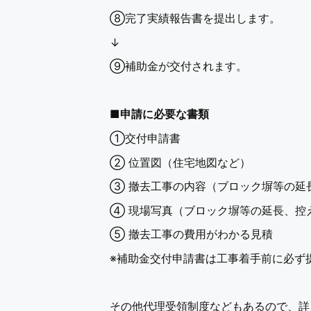
⑧完了実績報告書を提出します。
↓
⑨補助金が交付されます。
■
申請に必要な書類
①交付申請書
② 位置図（住宅地図など）
③ 撤去工事の内容（ブロック塀等の延
④ 現場写真（ブロック塀等の延長、控
⑤ 撤去工事の費用がわかる見積
※補助金交付申請書は工事着手前に必ず
その他代理受領制度などもあるので、詳