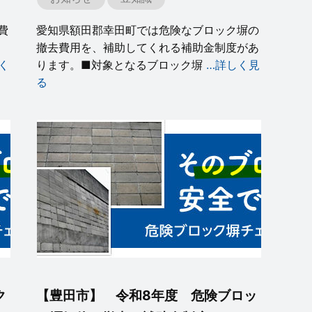
費
愛知県額田郡幸田町では危険なブロック塀の
撤去費用を、補助してくれる補助金制度があ
く
ります。■対象となるブロック塀
…詳しく見
る
ク
【豊田市】 令和8年度 危険ブロッ