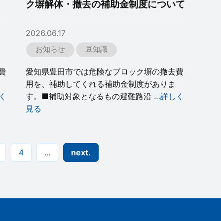
ク塀解体・撤去の補助金制度について
2026.06.17
お知らせ
豆知識
費
愛知県豊田市では危険なブロック塀の撤去費
用を、補助してくれる補助金制度がありま
く
す。■補助対象となるもの避難路沿
…詳しく
見る
4
...
next.