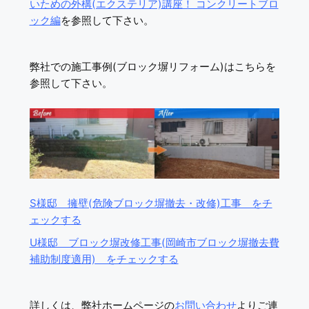
いための外構(エクステリア)講座！ コンクリートブロ
ック編
を参照して下さい。
弊社での施工事例(ブロック塀リフォーム)はこちらを
参照して下さい。
S様邸 擁壁(危険ブロック塀撤去・改修)工事 をチ
ェックする
U様邸 ブロック塀改修工事(岡崎市ブロック塀撤去費
補助制度適用) をチェックする
詳しくは、弊社ホームページの
お問い合わせ
よりご連