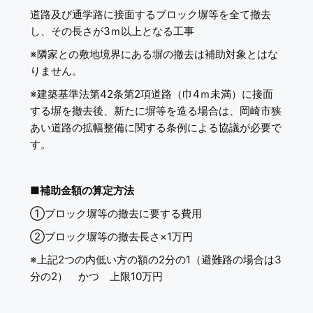
道路及び通学路に接面するブロック塀等を全て撤去
し、その長さが3ｍ以上となる工事
※隣家との敷地境界にある塀の撤去は補助対象とはな
りません。
※建築基準法第42条第2項道路（巾4ｍ未満）に接面
する塀を撤去後、新たに塀等を造る場合は、岡崎市狭
あい道路の拡幅整備に関する条例による協議が必要で
す。
■
補助金額の算定方法
①ブロック塀等の撤去に要する費用
②ブロック塀等の撤去長さ×1万円
※上記2つの内低い方の額の2分の1（避難路の場合は3
分の2） かつ 上限10万円