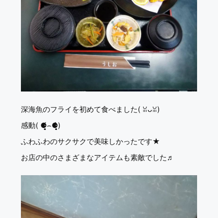
深海魚のフライを初めて食べました( ꈍᴗꈍ)
感動( ⚈̥̥̥̥̥́⌢⚈̥̥̥̥̥̀)
ふわふわのサクサクで美味しかったです★
お店の中のさまざまなアイテムも素敵でした♬