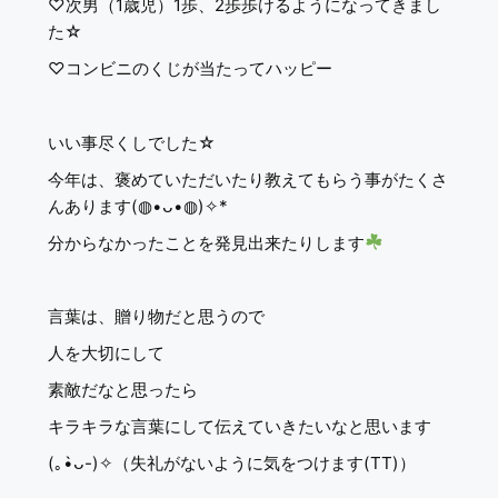
♡次男（1歳児）1歩、2歩歩けるようになってきまし
た☆
♡コンビニのくじが当たってハッピー
いい事尽くしでした☆
今年は、褒めていただいたり教えてもらう事がたくさ
んあります(◍•ᴗ•◍)✧*
分からなかったことを発見出来たりします
言葉は、贈り物だと思うので
人を大切にして
素敵だなと思ったら
キラキラな言葉にして伝えていきたいなと思います
(｡•̀ᴗ-)✧（失礼がないように気をつけます(TT)）