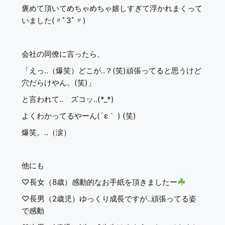
褒めて頂いてめちゃめちゃ嬉しすぎて浮かれまくって
いました(〃ﾟ3ﾟ〃)
会社の同僚に言ったら、
「えっ‥（爆笑）どこが‥？(笑)頑張ってると思うけど
穴だらけやん。(笑)」
と言われて‥ ズコッ‥(*_*)
よくわかってるやーん(´ε｀ ) (笑)
爆笑。‥（涙）
他にも
♡長女（8歳）感動的なお手紙を頂きましたー
♡長男（2歳児）ゆっくり成長ですが‥頑張ってる姿
で感動