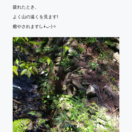
疲れたとき、
よく山の遠くを見ます!
癒やされます(｡•̀ᴗ-)✧