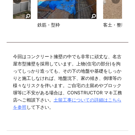
筋・型枠
客土・整地
着工前
今回はコンクリート擁壁の中でも非常に頑丈な、名古
屋市型擁壁を採用しています。上物(住宅の部分)を拘
ってしっかり造っても、その下の地盤や基礎をしっか
りと施工しなければ、地盤沈下、家の傾き、倒壊等の
様々なリスクを伴います。ご自宅の土留めやブロック
塀等に不安がある場合は、CONSTRUCTOR マキ工務
店へご相談下さい。
土留工事についての詳細はこちら
を参照
して下さい。